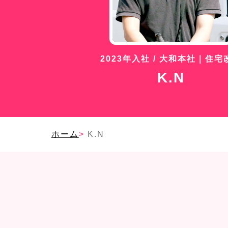
2023年入社 / 大和本社｜住宅
K.N
ホーム
>
K.N