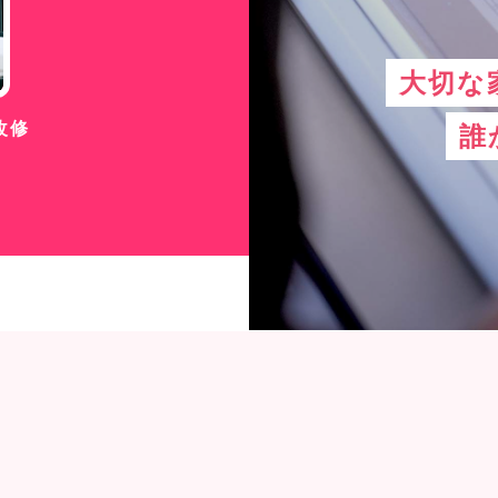
大切な
改修
誰