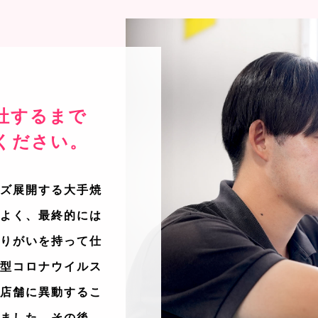
社するまで
ください。
イズ展開する大手焼
もよく、最終的には
やりがいを持って仕
新型コロナウイルス
の店舗に異動するこ
めました。その後、