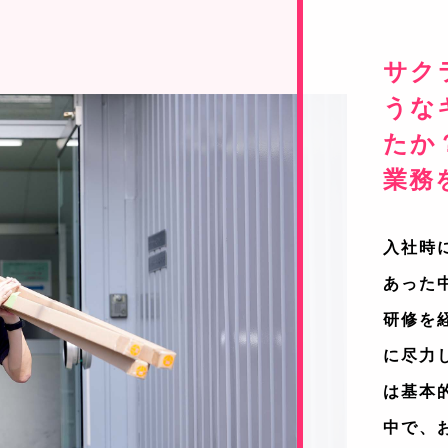
サク
うな
たか
業務
入社時
あった
研修を
に尽力
は基本
中で、