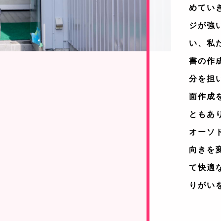
めてい
ジが強
い、私
書の作
分を担
面作成
ともあ
オーソ
向きを
て快適
りがい