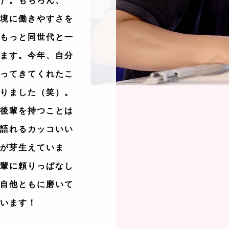
笑）。もちろん、
環境に働きやすさを
はもっと同世代と一
ります。今年、自分
入ってきてくれたこ
なりました（笑）。
ら後輩を持つことは
で語れるカッコいい
いが芽生えていま
先輩に頼りっぱなし
、自他ともに磨いて
ています！